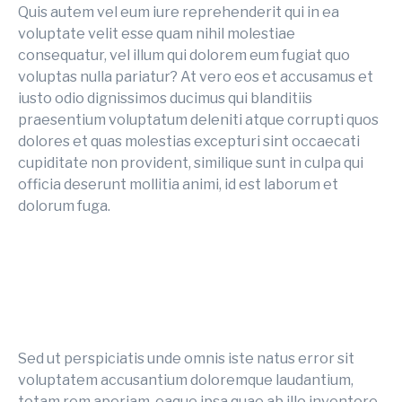
Quis autem vel eum iure reprehenderit qui in ea
voluptate velit esse quam nihil molestiae
consequatur, vel illum qui dolorem eum fugiat quo
voluptas nulla pariatur? At vero eos et accusamus et
iusto odio dignissimos ducimus qui blanditiis
praesentium voluptatum deleniti atque corrupti quos
dolores et quas molestias excepturi sint occaecati
cupiditate non provident, similique sunt in culpa qui
officia deserunt mollitia animi, id est laborum et
dolorum fuga.
Sed ut perspiciatis unde omnis iste natus error sit
voluptatem accusantium doloremque laudantium,
totam rem aperiam, eaque ipsa quae ab illo inventore